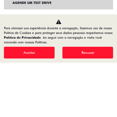
AGENDE UM TEST DRIVE
Para otimizar sua experiência durante a navegação, fazemos uso de nossa
Política de Cookies e para proteger seus dados pessoais respeitamos nossa
Política de Privacidade
. Ao seguir com a navegação e visita você
concorda com nossas Políticas.
Aceitar
Recusar
Home
VDP: fiat fastback
Desacelere. Seu bem maior é a vida.
22.204.101/0001-17