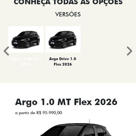
VERSÕES
Anterior
P
Argo 1.0 MT Flex
Argo Drive 1.0
2026
Flex 2026
Argo 1.0 MT Flex 2026
a partir de R$ 95.990,00