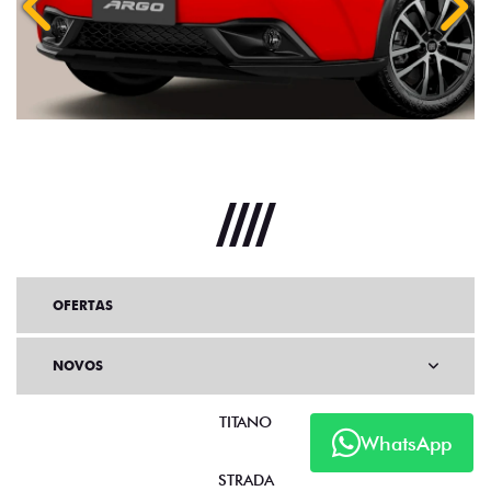
Anterior
Próx
OFERTAS
NOVOS
TITANO
WhatsApp
STRADA