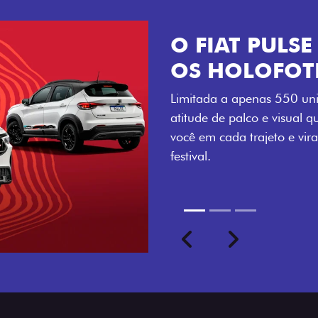
VISUAL COM 
Se liga no que compõe a ide
numerada, adesivo lateral 
a exclusividade, enquanto o
rodas de liga-leve aro 16”
com ainda mais estilo.
Previous
Next
seu ritmo