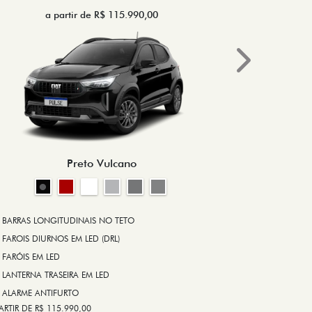
a partir de R$ 115.990,00
a 
Next
BRAKE-LIGHT
BARRAS LONG
RODA DE LIGA
Preto Vulcano
ALARME ANT
ASR (CONTRO
A PARTIR DE R$ 1
+ VER MAIS I
BARRAS LONGITUDINAIS NO TETO
FAROIS DIURNOS EM LED (DRL)
FARÓIS EM LED
FICHA TÉ
LANTERNA TRASEIRA EM LED
ALARME ANTIFURTO
ARTIR DE R$ 115.990,00