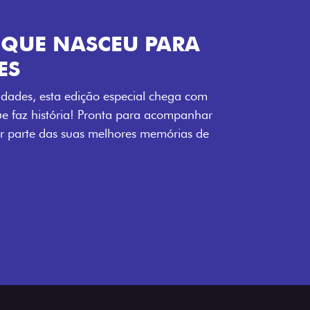
ENERGIA LOLLABR
ntidade exclusiva do festival: série
LollaBR e a soleira temática que reforçam
s detalhes escurecidos, o teto bicolor e as
 em preto brilhante completam o visual