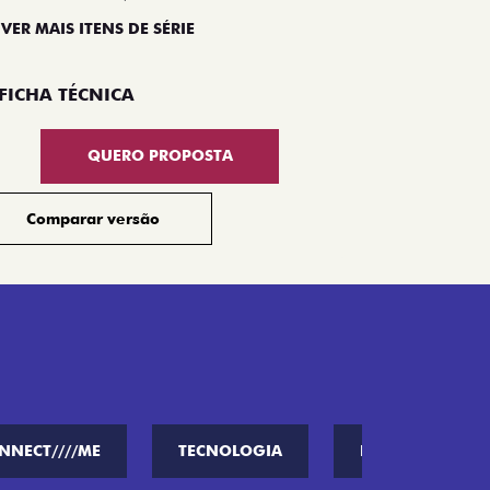
 VER MAIS ITENS DE SÉRIE
Compar
FICHA TÉCNICA
QUERO PROPOSTA
Comparar versão
NNECT////ME
TECNOLOGIA
PERFORMANCE