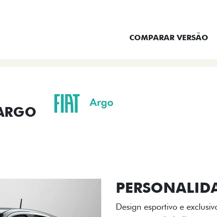
ENTRAR EM CONTATO
COMPARAR VERSÃO
 ARGO
ORMANCE
SEGURANÇA
ACESSÓRIOS
SER
ACABAMENTO
A flag italiana e o novo l