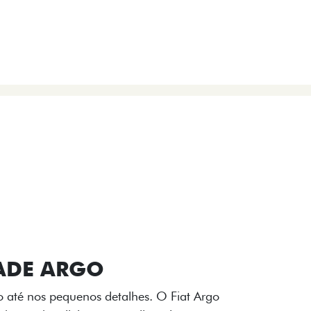
VIÇOS
FIAT + SEM PARAR
 E DESIGN INTERNO
ogo Fiat também aparecem no interior do