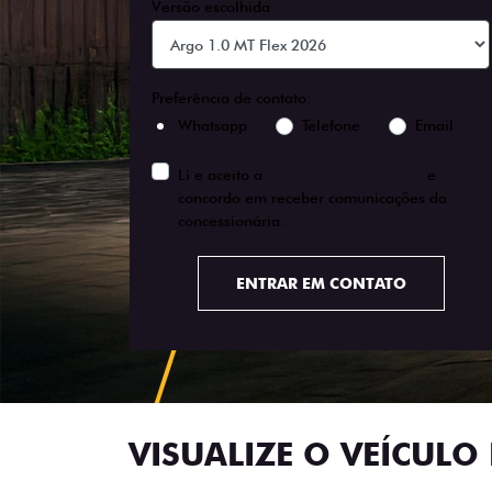
Versão escolhida
Preferência de contato:
Whatsapp
Telefone
Email
Li e aceito a
Política de Privacidade
e
concordo em receber comunicações da
concessionária.
ENTRAR EM CONTATO
VISUALIZE O VEÍCULO 