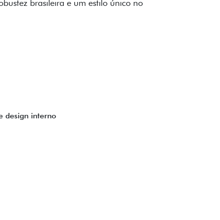
to impecável e detalhes escurecidos.
uzes