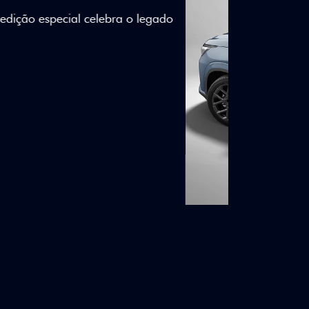
lizados e detalhes em Citrus Green criam
a.
ico