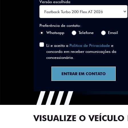
Versão escolhida
Preferência de contato:
Whatsapp
Telefone
Email
Li e aceito a
Política de Privacidade
e
concordo em receber comunicações da
concessionária.
ENTRAR EM CONTATO
VISUALIZE O VEÍCULO 