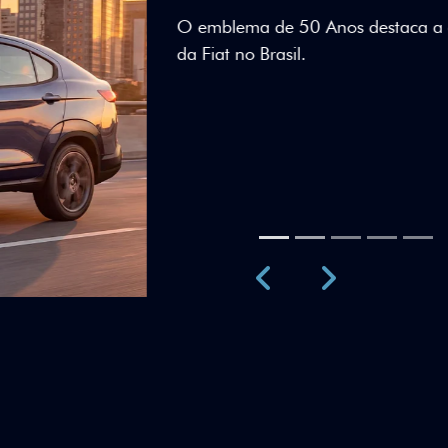
Teto bicolor, adesivos esti
uma identidade visual únic
Próximo
Previous
Next
Teto Panorâm