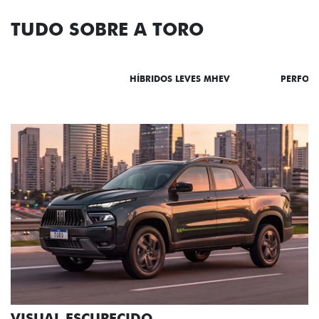
TUDO SOBRE A TORO
DESTAQUES
HÍBRIDOS LEVES MHEV
PERFOR
ADESIVOS ESTILIZADOS
Os adesivos aplicados no capô e nas laterais