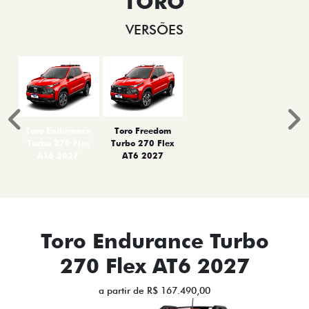
TORO
VERSÕES
Anterior
P
Toro Endurance
Toro Freedom
Turbo 270 Flex
Turbo 270 Flex
AT6 2027
AT6 2027
Toro Endurance Turbo
270 Flex AT6 2027
a partir de R$ 167.490,00