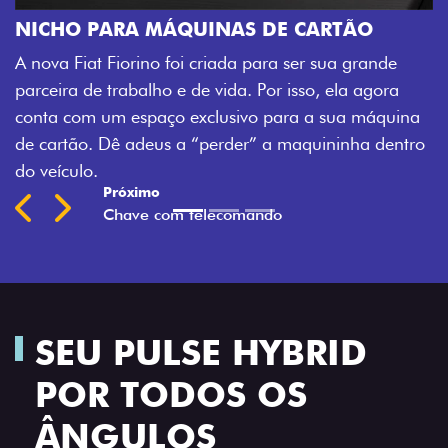
Agora, a chave d
ARA MÁQUINAS DE CARTÃO
veículo também 
Fiorino foi criada para ser sua grande
fechadura. São 
rabalho e de vida. Por isso, ela agora
mais fluidez par
m espaço exclusivo para a sua máquina
Previous
Next
ê adeus a “perder” a maquininha dentro
SEU PULSE HYBRID
POR TODOS OS
ÂNGULOS