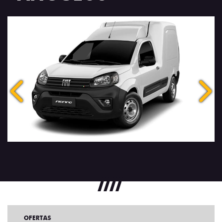
Anterior
Próx
OFERTAS