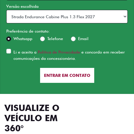
Versão escolhida
Preferência de contato:
Whatsapp
Telefone
Email
Li e aceito a
Política de Privacidade
e concordo em receber
comunicações da concessionária.
ENTRAR EM CONTATO
VISUALIZE O
VEÍCULO EM
360°