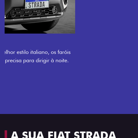
O VERDADEIRO 5 LUGARES E 4
PORTAS
Todo mundo pode viajar confortável na Fiat Strada,
que conta com cabine dupla de 5 lugares e 4 portas.
Próximo
Previous
Next
Espaço e conforto
A SUA FIAT STRADA