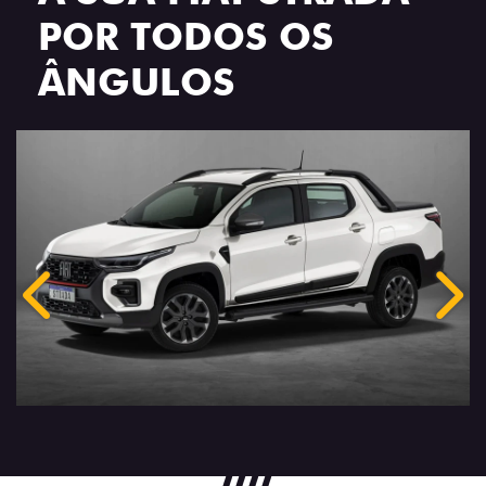
POR TODOS OS
ÂNGULOS
Anterior
Próx