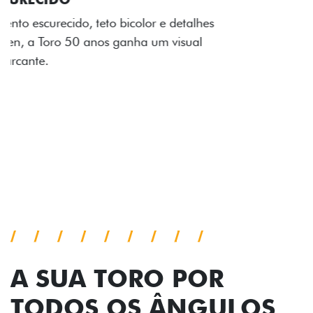
Os adesivos aplicados no capô e nas laterais
reforçam a identidade única dessa edição para lá de
comemorativa.
Próximo
Previous
Next
Tecnologia de série
A SUA TORO POR
TODOS OS ÂNGULOS