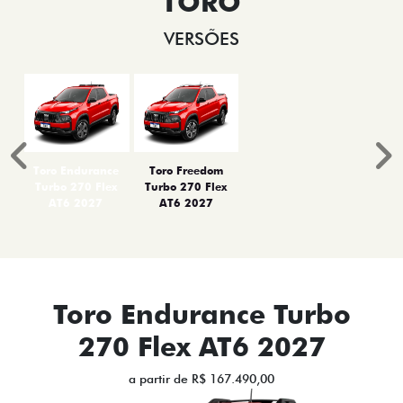
TORO
VERSÕES
Anterior
P
Toro Endurance
Toro Freedom
Turbo 270 Flex
Turbo 270 Flex
AT6 2027
AT6 2027
Toro Endurance Turbo
270 Flex AT6 2027
a partir de R$ 167.490,00