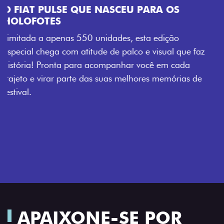
z
e
APAIXONE-SE POR