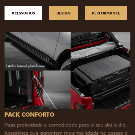
ACESSORIOS
DESIGN
PERFORMANCE
PACK OFF-ROAD
Prepare sua picape para qualquer desafio. O Pack
off-road combina engate de reboque para até 3,5