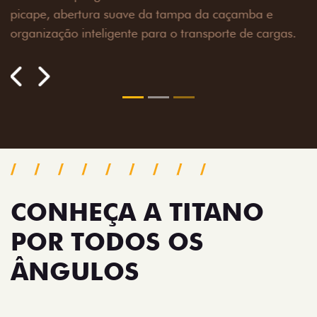
toneladas, alargadores de para-lamas e overbumper,
oferecendo mais capacidade de reboque, proteção
extra para a carroceria e um visual ainda mais
imponente para enfrentar qualquer terreno com
confiança.
Próximo
Previous
Next
Pack tecnologia
CONHEÇA A TITANO
POR TODOS OS
ÂNGULOS