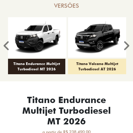
VERSÕES
Anterior
P
Titano Endurance Multijet
Titano Volcano Multijet
Turbodiesel MT 2026
Turbodiesel AT 2026
Titano Endurance
Multijet Turbodiesel
MT 2026
a partir de R$ 238.490,00