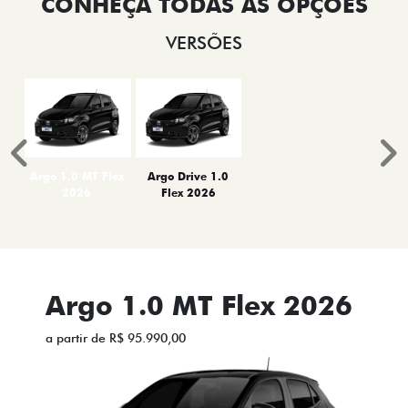
VERSÕES
Anterior
P
Argo 1.0 MT Flex
Argo Drive 1.0
2026
Flex 2026
Argo 1.0 MT Flex 2026
a partir de R$ 95.990,00