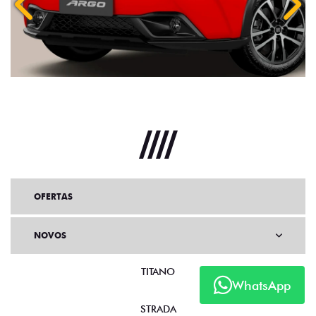
Anterior
Próx
OFERTAS
NOVOS
TITANO
WhatsApp
STRADA