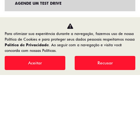
AGENDE UM TEST DRIVE
Para otimizar sua experiência durante a navegação, fazemos uso de nossa
Política de Cookies e para proteger seus dados pessoais respeitamos nossa
Política de Privacidade
. Ao seguir com a navegação e visita você
concorda com nossas Políticas.
Aceitar
Recusar
Home
VDP: Fiat Strada
Desacelere. Seu bem maior é a vida.
22.204.101/0001-17