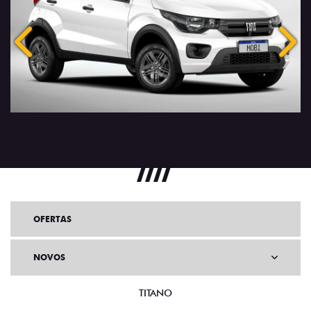
Anterior
Próx
OFERTAS
NOVOS
TITANO