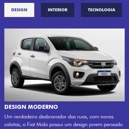
DESIGN
INTERIOR
TECNOLOGIA
CINCO OPÇÕES DE CORES
O Fiat Mobi tem sempre uma opção de cor
sua cara. Escolha entre o Preto Vulcano, V
com novas
Montecarlo, Branco Banchisa, Prata Bari e 
 jovem pensado
Silverstone.