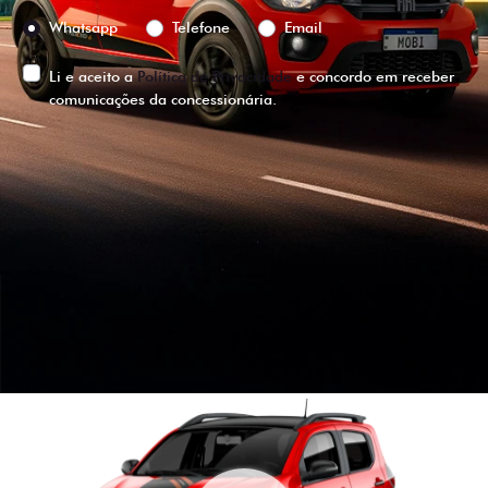
Preferência de contato:
Whatsapp
Telefone
Email
Li e aceito a
Política de Privacidade
e concordo em receber
comunicações da concessionária.
ENTRAR EM CONTATO
VISUALIZE O
VEÍCULO EM
360°