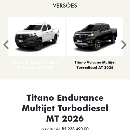
VERSÕES
Anterior
P
Titano Endurance Multijet
Titano Volcano Multijet
Turbodiesel MT 2026
Turbodiesel AT 2026
Titano Endurance
Multijet Turbodiesel
MT 2026
a partir de R$ 238.490,00