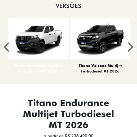
VERSÕES
Anterior
P
Titano Endurance Multijet
Titano Volcano Multijet
Turbodiesel MT 2026
Turbodiesel AT 2026
Titano Endurance
Multijet Turbodiesel
MT 2026
a partir de R$ 238.490,00