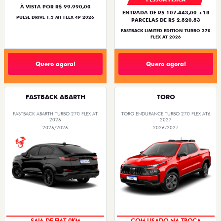
À VISTA POR R$ 99.990,00
ENTRADA DE R$ 107.443,00 +18
PULSE DRIVE 1.3 MT FLEX 4P 2026
PARCELAS DE R$ 2.820,83
FASTBACK LIMITED EDITION TURBO 270
FLEX AT 2026
Quero agora!
Quero agora!
FASTBACK ABARTH
TORO
FASTBACK ABARTH TURBO 270 FLEX AT
TORO ENDURANCE TURBO 270 FLEX AT6
2026
2027
2026/2026
2026/2027
PREÇO IMPERDÍVEL
OPORTUNIDADE