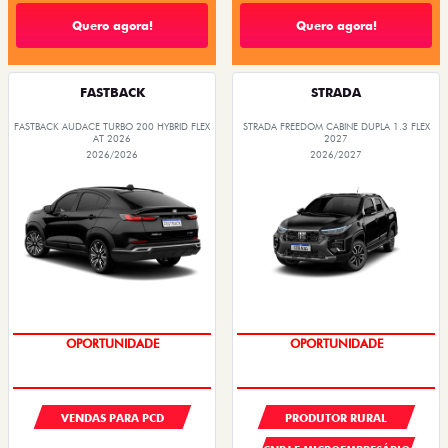
Quero agora!
Quero agora!
FASTBACK
STRADA
FASTBACK AUDACE TURBO 200 HYBRID FLEX
STRADA FREEDOM CABINE DUPLA 1.3 FLEX
AT 2026
2027
2026/2026
2026/2027
OPORTUNIDADE
OPORTUNIDADE
VENDAS PARA PCD
PRODUTOR RURAL