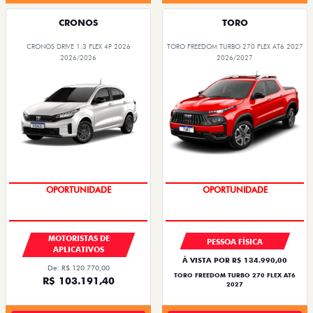
CRONOS
TORO
CRONOS DRIVE 1.3 FLEX 4P 2026
TORO FREEDOM TURBO 270 FLEX AT6 2027
2026/2026
2026/2027
OPORTUNIDADE
SUPERVALORIZAÇÃO DO USADO
MOTORISTAS DE
PESSOA FÍSICA
APLICATIVOS
À VISTA POR R$ 134.990,00
De: R$ 120.770,00
TORO FREEDOM TURBO 270 FLEX AT6
R$ 103.191,40
2027