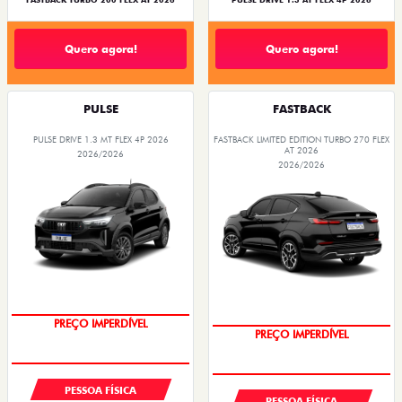
FASTBACK TURBO 200 FLEX AT 2026
PULSE DRIVE 1.3 AT FLEX 4P 2026
Quero agora!
Quero agora!
PULSE
FASTBACK
PULSE DRIVE 1.3 MT FLEX 4P 2026
FASTBACK LIMITED EDITION TURBO 270 FLEX
AT 2026
2026/2026
2026/2026
OPORTUNIDADE
COM USADO NA TROCA
PESSOA FÍSICA
PESSOA FÍSICA