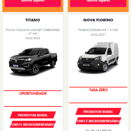
Quero agora!
Quero agora!
TITANO
NOVA FIORINO
TITANO VOLCANO MULTIJET TURBODIESEL
FIORINO ENDURANCE 1.3 FLEX
AT 4X4
2026/2027
2026/2026
TAXA ZERO
OPORTUNIDADE
PRODUTOR RURAL
PRODUTOR RURAL
CNPJ E MICROEMPRESÁRIO
CNPJ E MICROEMPRESÁRIO
De: R$ 132.990,00