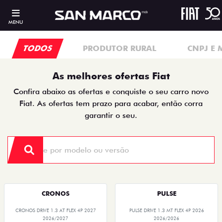
MENU
TODOS
PRODUTOR RURAL
CNPJ E 
As melhores ofertas Fiat
Confira abaixo as ofertas e conquiste o seu carro novo
Fiat. As ofertas tem prazo para acabar, então corra
garantir o seu.
CRONOS
PULSE
CRONOS DRIVE 1.3 AT FLEX 4P 2027
PULSE DRIVE 1.3 MT FLEX 4P 2026
2026/2027
2026/2026