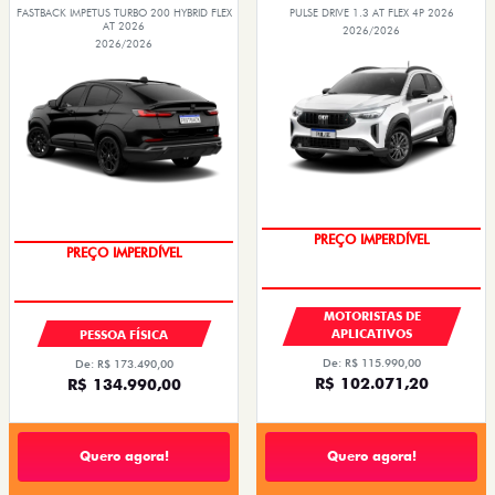
FASTBACK IMPETUS TURBO 200 HYBRID FLEX
PULSE DRIVE 1.3 AT FLEX 4P 2026
AT 2026
2026/2026
2026/2026
PREÇO IMPERDÍVEL
OPORTUNIDADE
MOTORISTAS DE
APLICATIVOS
PESSOA FÍSICA
De: R$ 115.990,00
De: R$ 173.490,00
R$ 102.071,20
R$ 134.990,00
Quero agora!
Quero agora!