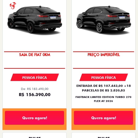
PREÇO IMPERDÍVEL
COM USADO NA TROCA
PESSOA FÍSICA
PESSOA FÍSICA
ENTRADA DE R$ 107.443,00 +18
De: R$ 183.490,00
PARCELAS DE R$ 2.820,83
R$ 156.390,00
FASTBACK LIMITED EDITION TURBO 270
FLEX AT 2026
Quero agora!
Quero agora!