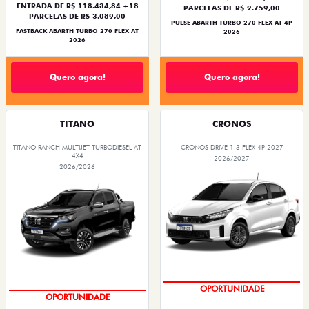
ENTRADA DE R$ 118.434,84 +18
PARCELAS DE R$ 2.759,00
PARCELAS DE R$ 3.089,00
PULSE ABARTH TURBO 270 FLEX AT 4P
FASTBACK ABARTH TURBO 270 FLEX AT
2026
2026
Quero agora!
Quero agora!
TITANO
CRONOS
TITANO RANCH MULTIJET TURBODIESEL AT
CRONOS DRIVE 1.3 FLEX 4P 2027
4X4
2026/2027
2026/2026
OPORTUNIDADE
CONDIÇÃO IMPERDÍVEL