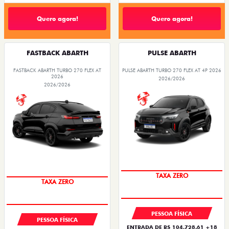
Quero agora!
Quero agora!
FASTBACK ABARTH
PULSE ABARTH
FASTBACK ABARTH TURBO 270 FLEX AT
PULSE ABARTH TURBO 270 FLEX AT 4P 2026
2026
2026/2026
2026/2026
SAIA DE FIAT 0KM
SAIA DE FIAT 0KM
PESSOA FÍSICA
PESSOA FÍSICA
ENTRADA DE R$ 104.728,61 +18