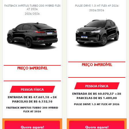
FASTBACK IMPETUS TURBO 200 HYBRID FLEX
PULSE DRIVE 1.3 MT FLEX 4P 2026
AT 2026
2026/2026
2026/2026
OPORTUNIDADE
OPORTUNIDADE
PESSOA FÍSICA
PESSOA FÍSICA
ENTRADA DE R$ 60.070,57 +36
ENTRADA DE R$ 67.661,10 +24
PARCELAS DE R$ 1.489,00
PARCELAS DE R$ 6.152,10
PULSE DRIVE 1.3 MT FLEX 4P 2026
FASTBACK IMPETUS TURBO 200 HYBRID
FLEX AT 2026
Quero agora!
Quero agora!