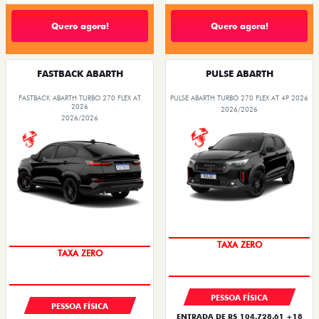
Quero agora!
Quero agora!
FASTBACK ABARTH
PULSE ABARTH
FASTBACK ABARTH TURBO 270 FLEX AT
PULSE ABARTH TURBO 270 FLEX AT 4P 2026
2026
2026/2026
2026/2026
SAIA DE FIAT 0KM
SAIA DE FIAT 0KM
TAXA ZERO
TAXA ZERO
PESSOA FÍSICA
PESSOA FÍSICA
ENTRADA DE R$ 104.728,61 +18