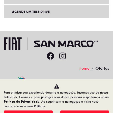
AGENDE UM TEST DRIVE
Home
Ofertas
Desacelere. Seu bem maior é a vida.
Para otimizar sua experiência durante a navegação, fazemos uso de nossa
Política de Cookies e para proteger seus dados pessoais respeitamos nossa
Política de Privacidade
. Ao seguir com a navegação e visita você
concorda com nossas Políticas.
22.204.101/0001-17