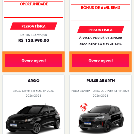
OPORTUNIDADE
TAXA ZERO
BÔNUS DE 6 MIL REAIS
PESSOA FÍSICA
PESSOA FÍSICA
De: R$ 136.990,00
À VISTA POR R$ 91.490,00
R$ 128.990,00
ARGO DRIVE 1.0 FLEX 4P 2026
Quero agora!
Quero agora!
ARGO
PULSE ABARTH
ARGO DRIVE 1.0 FLEX 4P 2026
PULSE ABARTH TURBO 270 FLEX AT 4P 2026
2026/2026
2026/2026