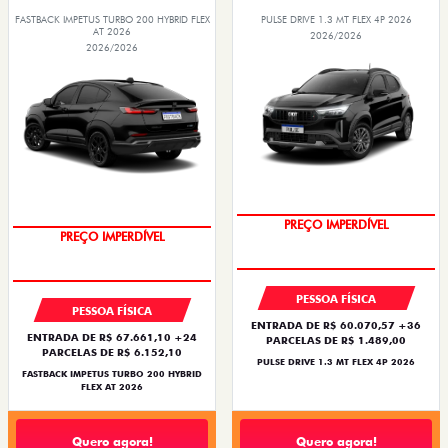
FASTBACK IMPETUS TURBO 200 HYBRID FLEX
PULSE DRIVE 1.3 MT FLEX 4P 2026
AT 2026
2026/2026
2026/2026
OPORTUNIDADE
OPORTUNIDADE
PREÇO IMPERDÍVEL
PREÇO IMPERDÍVEL
PESSOA FÍSICA
PESSOA FÍSICA
ENTRADA DE R$ 60.070,57 +36
ENTRADA DE R$ 67.661,10 +24
PARCELAS DE R$ 1.489,00
PARCELAS DE R$ 6.152,10
PULSE DRIVE 1.3 MT FLEX 4P 2026
FASTBACK IMPETUS TURBO 200 HYBRID
FLEX AT 2026
Quero agora!
Quero agora!