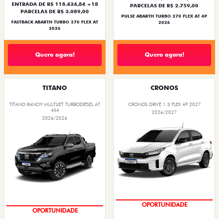
ENTRADA DE R$ 118.434,84 +18
PARCELAS DE R$ 2.759,00
PARCELAS DE R$ 3.089,00
PULSE ABARTH TURBO 270 FLEX AT 4P
FASTBACK ABARTH TURBO 270 FLEX AT
2026
2026
Quero agora!
Quero agora!
TITANO
CRONOS
TITANO RANCH MULTIJET TURBODIESEL AT
CRONOS DRIVE 1.3 FLEX 4P 2027
4X4
2026/2027
2026/2026
OPORTUNIDADE
CONDIÇÃO IMPERDÍVEL