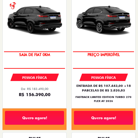
COM USADO NA TROCA
PREÇO IMPERDÍVEL
SAIA DE FIAT 0KM
PREÇO IMPERDÍVEL
PESSOA FÍSICA
PESSOA FÍSICA
ENTRADA DE R$ 107.443,00 +18
De: R$ 183.490,00
PARCELAS DE R$ 2.820,83
R$ 156.390,00
FASTBACK LIMITED EDITION TURBO 270
FLEX AT 2026
Quero agora!
Quero agora!