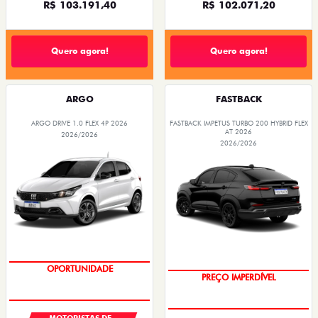
R$ 103.191,40
R$ 102.071,20
Quero agora!
Quero agora!
ARGO
FASTBACK
ARGO DRIVE 1.0 FLEX 4P 2026
FASTBACK IMPETUS TURBO 200 HYBRID FLEX
AT 2026
2026/2026
2026/2026
OPORTUNIDADE
OPORTUNIDADE
PREÇO IMPERDÍVEL
MOTORISTAS DE