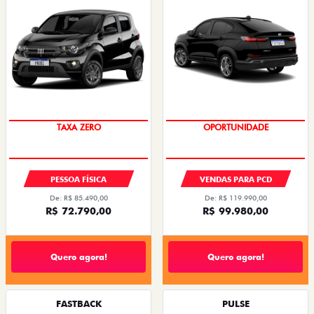
PREÇO IMPERDÍVEL
OPORTUNIDADE
TAXA ZERO
PESSOA FÍSICA
VENDAS PARA PCD
De: R$ 85.490,00
De: R$ 119.990,00
R$ 72.790,00
R$ 99.980,00
Quero agora!
Quero agora!
FASTBACK
PULSE