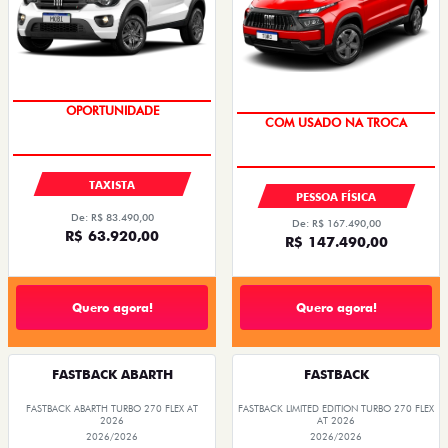
OPORTUNIDADE
OPORTUNIDADE
COM USADO NA TROCA
TAXISTA
PESSOA FÍSICA
De: R$ 83.490,00
De: R$ 167.490,00
R$ 63.920,00
R$ 147.490,00
Quero agora!
Quero agora!
FASTBACK ABARTH
FASTBACK
FASTBACK ABARTH TURBO 270 FLEX AT
FASTBACK LIMITED EDITION TURBO 270 FLEX
2026
AT 2026
2026/2026
2026/2026