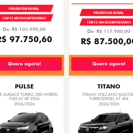
PRODUTOR RURAL
PRODUTOR RURAL
CNPJ E MICROEMPRESÁRIO
CNPJ E MICROEMPRESÁRIO
De: R$ 103.990,00
De: R$ 117.980,00
R$ 97.750,60
R$ 87.500,0
Quero agora!
Quero agora!
PULSE
TITANO
SE AUDACE TURBO 200 HYBRID
TITANO VOLCANO MULTIJ
FLEX AT 4P 2026
TURBODIESEL AT 4X4
2026/2026
2026/2026