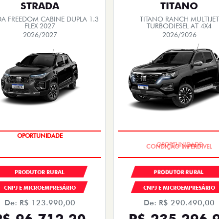
STRADA
TITANO
DA FREEDOM CABINE DUPLA 1.3
TITANO RANCH MULTIJET
FLEX 2027
TURBODIESEL AT 4X4
2026/2027
2026/2026
OPORTUNIDADE
OPORTUNIDADE
PRODUTOR RURAL
PRODUTOR RURAL
CNPJ E MICROEMPRESÁRIO
CNPJ E MICROEMPRESÁRIO
De: R$ 123.990,00
De: R$ 290.490,00
R$ 96.712,20
R$ 235.296,