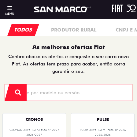
MENU
TODOS
PRODUTOR RURAL
CNPJ E 
As melhores ofertas Fiat
Confira abaixo as ofertas e conquiste o seu carro novo
Fiat. As ofertas tem prazo para acabar, então corra
garantir o seu.
CRONOS
PULSE
CRONOS DRIVE 1.3 AT FLEX 4P 2027
PULSE DRIVE 1.3 MT FLEX 4P 2026
2026/2027
2026/2026