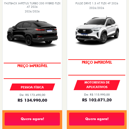
FASTBACK IMPETUS TURBO 200 HYBRID FLEX
PULSE DRIVE 1.3 AT FLEX 4P 2026
AT 2026
2026/2026
2026/2026
PREÇO IMPERDÍVEL
OPORTUNIDADE
MOTORISTAS DE
APLICATIVOS
PESSOA FÍSICA
De: R$ 115.990,00
De: R$ 173.490,00
R$ 102.071,20
R$ 134.990,00
Quero agora!
Quero agora!