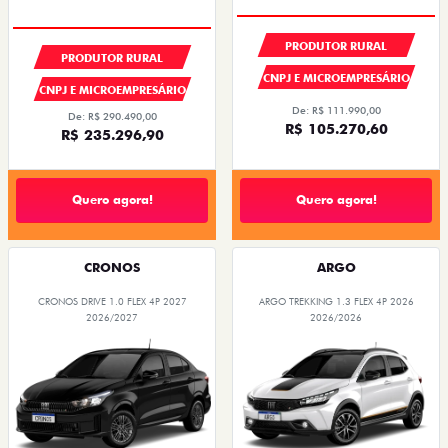
CONDIÇÃO IMPERDÍVEL
PRODUTOR RURAL
PRODUTOR RURAL
CNPJ E MICROEMPRESÁRIO
CNPJ E MICROEMPRESÁRIO
De: R$ 111.990,00
De: R$ 290.490,00
R$ 105.270,60
R$ 235.296,90
Quero agora!
Quero agora!
CRONOS
ARGO
CRONOS DRIVE 1.0 FLEX 4P 2027
ARGO TREKKING 1.3 FLEX 4P 2026
2026/2027
2026/2026