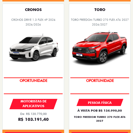
CRONOS
TORO
CRONOS DRIVE 1.3 FLEX 4P 2026
TORO FREEDOM TURBO 270 FLEX AT6 2027
2026/2026
2026/2027
OPORTUNIDADE
SUPERVALORIZAÇÃO DO USADO
MOTORISTAS DE
PESSOA FÍSICA
APLICATIVOS
À VISTA POR R$ 134.990,00
De: R$ 120.770,00
TORO FREEDOM TURBO 270 FLEX AT6
R$ 103.191,40
2027