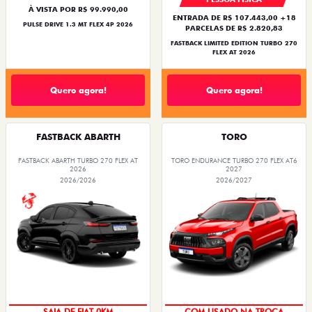
À VISTA POR R$ 99.990,00
ENTRADA DE R$ 107.443,00 +18
PULSE DRIVE 1.3 MT FLEX 4P 2026
PARCELAS DE R$ 2.820,83
FASTBACK LIMITED EDITION TURBO 270
FLEX AT 2026
Quero agora!
Quero agora!
FASTBACK ABARTH
TORO
FASTBACK ABARTH TURBO 270 FLEX AT
TORO ENDURANCE TURBO 270 FLEX AT6
2026
2027
2026/2026
2026/2027
OPORTUNIDADE