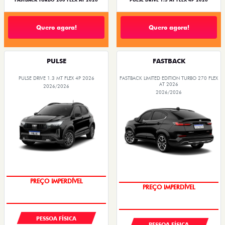
FASTBACK TURBO 200 FLEX AT 2026
PULSE DRIVE 1.3 AT FLEX 4P 2026
Quero agora!
Quero agora!
PULSE
FASTBACK
PULSE DRIVE 1.3 MT FLEX 4P 2026
FASTBACK LIMITED EDITION TURBO 270 FLEX
AT 2026
2026/2026
2026/2026
OPORTUNIDADE
COM USADO NA TROCA
PESSOA FÍSICA
PESSOA FÍSICA