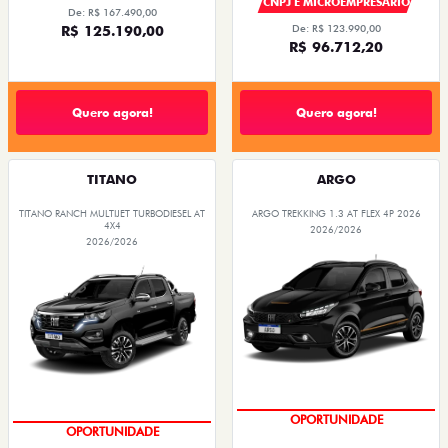
CNPJ E MICROEMPRESÁRIO
De: R$ 167.490,00
R$ 125.190,00
De: R$ 123.990,00
R$ 96.712,20
Quero agora!
Quero agora!
TITANO
ARGO
TITANO RANCH MULTIJET TURBODIESEL AT
ARGO TREKKING 1.3 AT FLEX 4P 2026
4X4
2026/2026
2026/2026
CONDIÇÃO IMPERDÍVEL