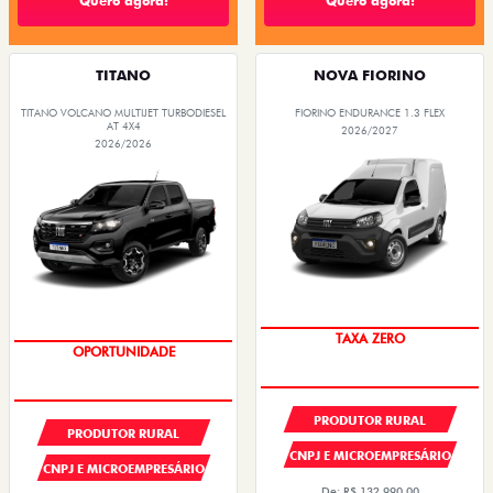
Quero agora!
Quero agora!
TITANO
NOVA FIORINO
TITANO VOLCANO MULTIJET TURBODIESEL
FIORINO ENDURANCE 1.3 FLEX
AT 4X4
2026/2027
2026/2026
TAXA ZERO
OPORTUNIDADE
PRODUTOR RURAL
PRODUTOR RURAL
CNPJ E MICROEMPRESÁRIO
CNPJ E MICROEMPRESÁRIO
De: R$ 132.990,00