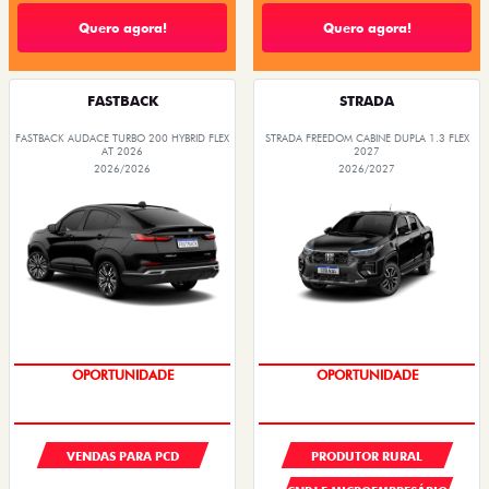
Quero agora!
Quero agora!
FASTBACK
STRADA
FASTBACK AUDACE TURBO 200 HYBRID FLEX
STRADA FREEDOM CABINE DUPLA 1.3 FLEX
AT 2026
2027
2026/2026
2026/2027
OPORTUNIDADE
OPORTUNIDADE
VENDAS PARA PCD
PRODUTOR RURAL