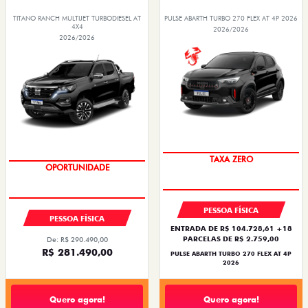
TITANO RANCH MULTIJET TURBODIESEL AT
PULSE ABARTH TURBO 270 FLEX AT 4P 2026
4X4
2026/2026
2026/2026
SAIA DE FIAT 0KM
PESSOA FÍSICA
PESSOA FÍSICA
ENTRADA DE R$ 104.728,61 +18
PARCELAS DE R$ 2.759,00
De: R$ 290.490,00
R$ 281.490,00
PULSE ABARTH TURBO 270 FLEX AT 4P
2026
Quero agora!
Quero agora!