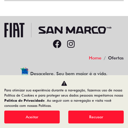
Home
Ofertas
Desacelere. Seu bem maior é a vida.
Para otimizar sua experiência durante a navegação, fazemos uso de nossa
Política de Cookies e para proteger seus dados pessoais respeitamos nossa
Política de Privacidade
. Ao seguir com a navegação e visita você
22.204.101/0001-17
concorda com nossas Políticas.
Aceitar
Recusar
Desenvolvido pela DEALERSPACE ® Direitos Reservados.