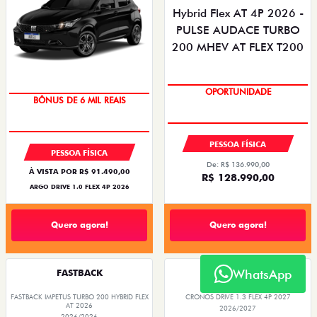
OPORTUNIDADE
TAXA ZERO
PESSOA FÍSICA
PESSOA FÍSICA
De: R$ 136.990,00
À VISTA POR R$ 91.490,00
R$ 128.990,00
ARGO DRIVE 1.0 FLEX 4P 2026
Quero agora!
Quero agora!
WhatsApp
FASTBACK
CRONOS
FASTBACK IMPETUS TURBO 200 HYBRID FLEX
CRONOS DRIVE 1.3 FLEX 4P 2027
AT 2026
2026/2027
2026/2026