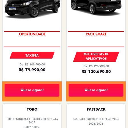
OPORTUNIDADE
PACK SMART
MOTORISTAS DE
TAXISTA
APLICATIVOS
De: R$ 109.990,00
De: R$ 126.990,00
R$ 79.990,00
R$ 120.690,00
Quero agora!
Quero agora!
TORO
FASTBACK
TORO ENDURANCE TURBO 270 FLEX AT6
FASTBACK TURBO 200 FLEX AT 2026
2027
2026/2026
2026/2027