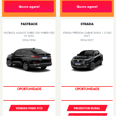
Quero agora!
Quero agora!
FASTBACK
STRADA
FASTBACK AUDACE TURBO 200 HYBRID FLEX
STRADA FREEDOM CABINE DUPLA 1.3 FLEX
AT 2026
2027
2026/2026
2026/2027
OPORTUNIDADE
OPORTUNIDADE
VENDAS PARA PCD
PRODUTOR RURAL