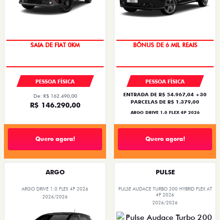
TAXA ZERO
PESSOA FÍSICA
PESSOA FÍSICA
ENTRADA DE R$ 54.967,04 +30
De: R$ 162.490,00
PARCELAS DE R$ 1.379,00
R$ 146.290,00
ARGO DRIVE 1.0 FLEX 4P 2026
Quero agora!
Quero agora!
ARGO
PULSE
ARGO DRIVE 1.0 FLEX 4P 2026
PULSE AUDACE TURBO 200 HYBRID FLEX AT
4P 2026
2026/2026
2026/2026