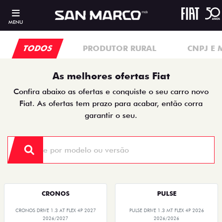
MENU
TODOS
PRODUTOR RURAL
CNPJ E 
As melhores ofertas Fiat
Confira abaixo as ofertas e conquiste o seu carro novo
Fiat. As ofertas tem prazo para acabar, então corra
garantir o seu.
CRONOS
PULSE
CRONOS DRIVE 1.3 AT FLEX 4P 2027
PULSE DRIVE 1.3 MT FLEX 4P 2026
2026/2027
2026/2026