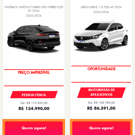
FASTBACK IMPETUS TURBO 200 HYBRID FLEX
ARGO DRIVE 1.0 FLEX 4P 2026
AT 2026
2026/2026
2026/2026
OPORTUNIDADE
MOTORISTAS DE
APLICATIVOS
PESSOA FÍSICA
De: R$ 108.780,00
De: R$ 173.490,00
R$ 86.391,00
R$ 134.990,00
Quero agora!
Quero agora!