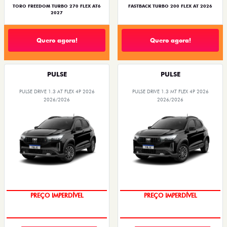
TORO FREEDOM TURBO 270 FLEX AT6
FASTBACK TURBO 200 FLEX AT 2026
2027
Quero agora!
Quero agora!
PULSE
PULSE
PULSE DRIVE 1.3 AT FLEX 4P 2026
PULSE DRIVE 1.3 MT FLEX 4P 2026
2026/2026
2026/2026
O SUV AUTOMÁTICO MAIS
OPORTUNIDADE
BARATO DO BRASIL