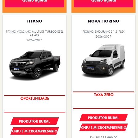
Quero agora!
Quero agora!
TITANO
NOVA FIORINO
TITANO VOLCANO MULTIJET TURBODIESEL
FIORINO ENDURANCE 1.3 FLEX
AT 4X4
2026/2027
2026/2026
TAXA ZERO
OPORTUNIDADE
PRODUTOR RURAL
PRODUTOR RURAL
CNPJ E MICROEMPRESÁRIO
CNPJ E MICROEMPRESÁRIO
De: R$ 132.990,00