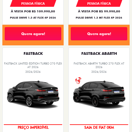
PESSOA FÍSICA
PESSOA FÍSICA
À VISTA POR R$ 109.990,00
À VISTA POR R$ 99.990,00
PULSE DRIVE 1.3 AT FLEX 4P 2026
PULSE DRIVE 1.3 MT FLEX 4P 2026
Quero agora!
Quero agora!
FASTBACK
FASTBACK ABARTH
FASTBACK LIMITED EDITION TURBO 270 FLEX
FASTBACK ABARTH TURBO 270 FLEX AT
AT 2026
2026
2026/2026
2026/2026
COM USADO NA TROCA