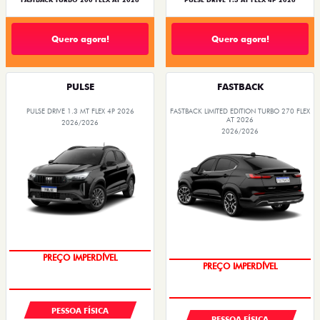
FASTBACK TURBO 200 FLEX AT 2026
PULSE DRIVE 1.3 AT FLEX 4P 2026
Quero agora!
Quero agora!
PULSE
FASTBACK
PULSE DRIVE 1.3 MT FLEX 4P 2026
FASTBACK LIMITED EDITION TURBO 270 FLEX
AT 2026
2026/2026
2026/2026
OPORTUNIDADE
COM USADO NA TROCA
PESSOA FÍSICA
PESSOA FÍSICA