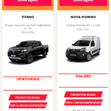
Quero agora!
Quero agora!
TITANO
NOVA FIORINO
TITANO VOLCANO MULTIJET TURBODIESEL
FIORINO ENDURANCE 1.3 FLEX
AT 4X4
2026/2027
2026/2026
TAXA ZERO
OPORTUNIDADE
PRODUTOR RURAL
PRODUTOR RURAL
CNPJ E MICROEMPRESÁRIO
CNPJ E MICROEMPRESÁRIO
De: R$ 132.990,00