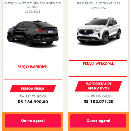
FASTBACK IMPETUS TURBO 200 HYBRID FLEX
PULSE DRIVE 1.3 AT FLEX 4P 2026
AT 2026
2026/2026
2026/2026
PREÇO IMPERDÍVEL
OPORTUNIDADE
MOTORISTAS DE
APLICATIVOS
PESSOA FÍSICA
De: R$ 115.990,00
De: R$ 173.490,00
R$ 102.071,20
R$ 134.990,00
Quero agora!
Quero agora!