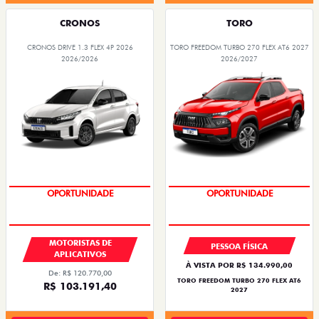
CRONOS
TORO
CRONOS DRIVE 1.3 FLEX 4P 2026
TORO FREEDOM TURBO 270 FLEX AT6 2027
2026/2026
2026/2027
OPORTUNIDADE
SUPERVALORIZAÇÃO DO USADO
MOTORISTAS DE
PESSOA FÍSICA
APLICATIVOS
À VISTA POR R$ 134.990,00
De: R$ 120.770,00
TORO FREEDOM TURBO 270 FLEX AT6
R$ 103.191,40
2027