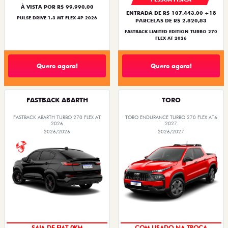
À VISTA POR R$ 99.990,00
ENTRADA DE R$ 107.443,00 +18
PULSE DRIVE 1.3 MT FLEX 4P 2026
PARCELAS DE R$ 2.820,83
FASTBACK LIMITED EDITION TURBO 270
FLEX AT 2026
Quero agora!
Quero agora!
FASTBACK ABARTH
TORO
FASTBACK ABARTH TURBO 270 FLEX AT
TORO ENDURANCE TURBO 270 FLEX AT6
2026
2027
2026/2026
2026/2027
PREÇO IMPERDÍVEL
OPORTUNIDADE