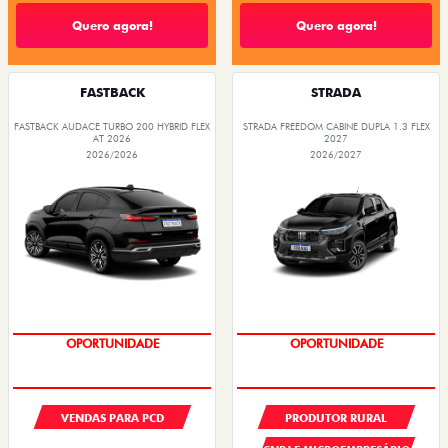
Quero agora!
Quero agora!
FASTBACK
STRADA
FASTBACK AUDACE TURBO 200 HYBRID FLEX
STRADA FREEDOM CABINE DUPLA 1.3 FLEX
AT 2026
2027
2026/2026
2026/2027
OPORTUNIDADE
OPORTUNIDADE
VENDAS PARA PCD
PRODUTOR RURAL