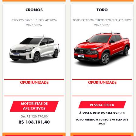
CRONOS
TORO
CRONOS DRIVE 1.3 FLEX 4P 2026
TORO FREEDOM TURBO 270 FLEX AT6 2027
2026/2026
2026/2027
OPORTUNIDADE
SUPERVALORIZAÇÃO DO USADO
MOTORISTAS DE
PESSOA FÍSICA
APLICATIVOS
À VISTA POR R$ 134.990,00
De: R$ 120.770,00
TORO FREEDOM TURBO 270 FLEX AT6
R$ 103.191,40
2027