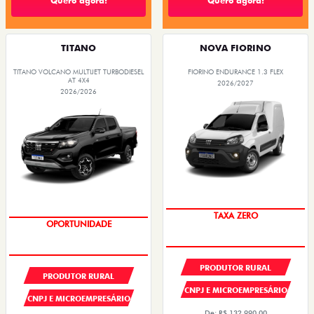
Quero agora!
Quero agora!
TITANO
NOVA FIORINO
TITANO VOLCANO MULTIJET TURBODIESEL
FIORINO ENDURANCE 1.3 FLEX
AT 4X4
2026/2027
2026/2026
TAXA ZERO
OPORTUNIDADE
PRODUTOR RURAL
PRODUTOR RURAL
CNPJ E MICROEMPRESÁRIO
CNPJ E MICROEMPRESÁRIO
De: R$ 132.990,00