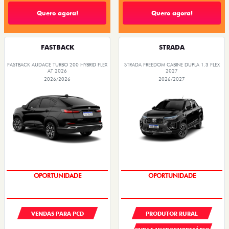
Quero agora!
Quero agora!
FASTBACK
STRADA
FASTBACK AUDACE TURBO 200 HYBRID FLEX
STRADA FREEDOM CABINE DUPLA 1.3 FLEX
AT 2026
2027
2026/2026
2026/2027
OPORTUNIDADE
OPORTUNIDADE
VENDAS PARA PCD
PRODUTOR RURAL