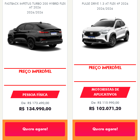
FASTBACK IMPETUS TURBO 200 HYBRID FLEX
PULSE DRIVE 1.3 AT FLEX 4P 2026
AT 2026
2026/2026
2026/2026
PREÇO IMPERDÍVEL
OPORTUNIDADE
MOTORISTAS DE
APLICATIVOS
PESSOA FÍSICA
De: R$ 115.990,00
De: R$ 173.490,00
R$ 102.071,20
R$ 134.990,00
Quero agora!
Quero agora!