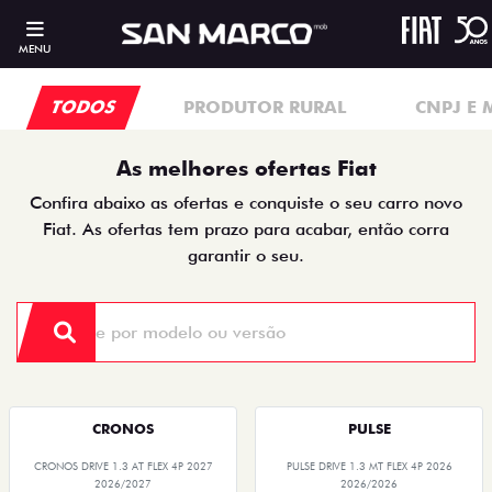
MENU
TODOS
PRODUTOR RURAL
CNPJ E 
As melhores ofertas Fiat
Confira abaixo as ofertas e conquiste o seu carro novo
Fiat. As ofertas tem prazo para acabar, então corra
garantir o seu.
CRONOS
PULSE
CRONOS DRIVE 1.3 AT FLEX 4P 2027
PULSE DRIVE 1.3 MT FLEX 4P 2026
2026/2027
2026/2026