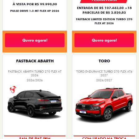
À VISTA POR R$ 99.990,00
ENTRADA DE R$ 107.443,00 +18
PULSE DRIVE 1.3 MT FLEX 4P 2026
PARCELAS DE R$ 2.820,83
FASTBACK LIMITED EDITION TURBO 270
FLEX AT 2026
Quero agora!
Quero agora!
FASTBACK ABARTH
TORO
FASTBACK ABARTH TURBO 270 FLEX AT
TORO ENDURANCE TURBO 270 FLEX AT6
2026
2027
2026/2026
2026/2027
PREÇO IMPERDÍVEL
OPORTUNIDADE