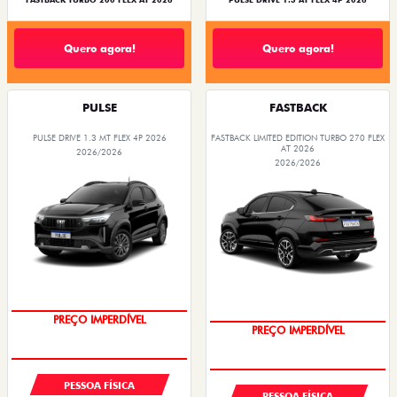
FASTBACK TURBO 200 FLEX AT 2026
PULSE DRIVE 1.3 AT FLEX 4P 2026
Quero agora!
Quero agora!
PULSE
FASTBACK
PULSE DRIVE 1.3 MT FLEX 4P 2026
FASTBACK LIMITED EDITION TURBO 270 FLEX
AT 2026
2026/2026
2026/2026
OPORTUNIDADE
COM USADO NA TROCA
PESSOA FÍSICA
PESSOA FÍSICA