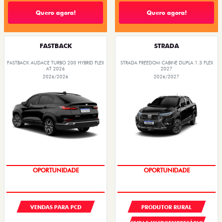
Quero agora!
Quero agora!
FASTBACK
STRADA
FASTBACK AUDACE TURBO 200 HYBRID FLEX
STRADA FREEDOM CABINE DUPLA 1.3 FLEX
AT 2026
2027
2026/2026
2026/2027
OPORTUNIDADE
OPORTUNIDADE
VENDAS PARA PCD
PRODUTOR RURAL