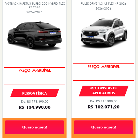
FASTBACK IMPETUS TURBO 200 HYBRID FLEX
PULSE DRIVE 1.3 AT FLEX 4P 2026
AT 2026
2026/2026
2026/2026
PREÇO IMPERDÍVEL
OPORTUNIDADE
MOTORISTAS DE
APLICATIVOS
PESSOA FÍSICA
De: R$ 115.990,00
De: R$ 173.490,00
R$ 102.071,20
R$ 134.990,00
Quero agora!
Quero agora!