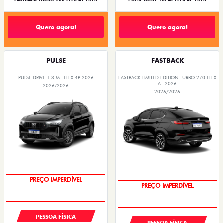
FASTBACK TURBO 200 FLEX AT 2026
PULSE DRIVE 1.3 AT FLEX 4P 2026
Quero agora!
Quero agora!
PULSE
FASTBACK
PULSE DRIVE 1.3 MT FLEX 4P 2026
FASTBACK LIMITED EDITION TURBO 270 FLEX
AT 2026
2026/2026
2026/2026
OPORTUNIDADE
COM USADO NA TROCA
PESSOA FÍSICA
PESSOA FÍSICA