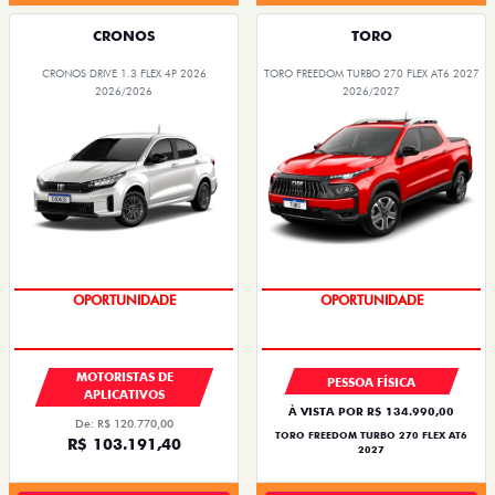
CRONOS
TORO
CRONOS DRIVE 1.3 FLEX 4P 2026
TORO FREEDOM TURBO 270 FLEX AT6 2027
2026/2026
2026/2027
OPORTUNIDADE
SUPERVALORIZAÇÃO DO USADO
MOTORISTAS DE
PESSOA FÍSICA
APLICATIVOS
À VISTA POR R$ 134.990,00
De: R$ 120.770,00
TORO FREEDOM TURBO 270 FLEX AT6
R$ 103.191,40
2027