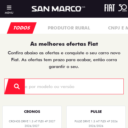
MENU
TODOS
PRODUTOR RURAL
CNPJ E 
As melhores ofertas Fiat
Confira abaixo as ofertas e conquiste o seu carro novo
Fiat. As ofertas tem prazo para acabar, então corra
garantir o seu.
CRONOS
PULSE
CRONOS DRIVE 1.3 AT FLEX 4P 2027
PULSE DRIVE 1.3 MT FLEX 4P 2026
2026/2027
2026/2026