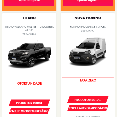
Quero agora!
Quero agora!
TITANO
NOVA FIORINO
TITANO VOLCANO MULTIJET TURBODIESEL
FIORINO ENDURANCE 1.3 FLEX
AT 4X4
2026/2027
2026/2026
TAXA ZERO
OPORTUNIDADE
PRODUTOR RURAL
PRODUTOR RURAL
CNPJ E MICROEMPRESÁRIO
CNPJ E MICROEMPRESÁRIO
De: R$ 132.990,00