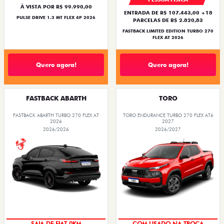
À VISTA POR R$ 99.990,00
ENTRADA DE R$ 107.443,00 +18
PULSE DRIVE 1.3 MT FLEX 4P 2026
PARCELAS DE R$ 2.820,83
FASTBACK LIMITED EDITION TURBO 270
FLEX AT 2026
Quero agora!
Quero agora!
FASTBACK ABARTH
TORO
FASTBACK ABARTH TURBO 270 FLEX AT
TORO ENDURANCE TURBO 270 FLEX AT6
2026
2027
2026/2026
2026/2027
PREÇO IMPERDÍVEL
OPORTUNIDADE