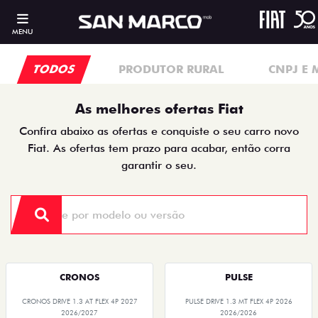
MENU
TODOS
PRODUTOR RURAL
CNPJ E 
As melhores ofertas Fiat
Confira abaixo as ofertas e conquiste o seu carro novo
Fiat. As ofertas tem prazo para acabar, então corra
garantir o seu.
CRONOS
PULSE
CRONOS DRIVE 1.3 AT FLEX 4P 2027
PULSE DRIVE 1.3 MT FLEX 4P 2026
2026/2027
2026/2026