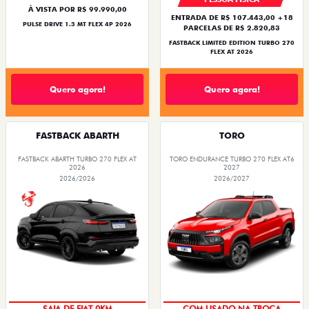
À VISTA POR R$ 99.990,00
ENTRADA DE R$ 107.443,00 +18
PULSE DRIVE 1.3 MT FLEX 4P 2026
PARCELAS DE R$ 2.820,83
FASTBACK LIMITED EDITION TURBO 270
FLEX AT 2026
Quero agora!
Quero agora!
FASTBACK ABARTH
TORO
FASTBACK ABARTH TURBO 270 FLEX AT
TORO ENDURANCE TURBO 270 FLEX AT6
2026
2027
2026/2026
2026/2027
PREÇO IMPERDÍVEL
OPORTUNIDADE