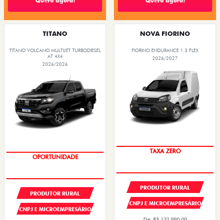
Quero agora!
Quero agora!
TITANO
NOVA FIORINO
TITANO VOLCANO MULTIJET TURBODIESEL
FIORINO ENDURANCE 1.3 FLEX
AT 4X4
2026/2027
2026/2026
TAXA ZERO
OPORTUNIDADE
PRODUTOR RURAL
PRODUTOR RURAL
CNPJ E MICROEMPRESÁRIO
CNPJ E MICROEMPRESÁRIO
De: R$ 132.990,00