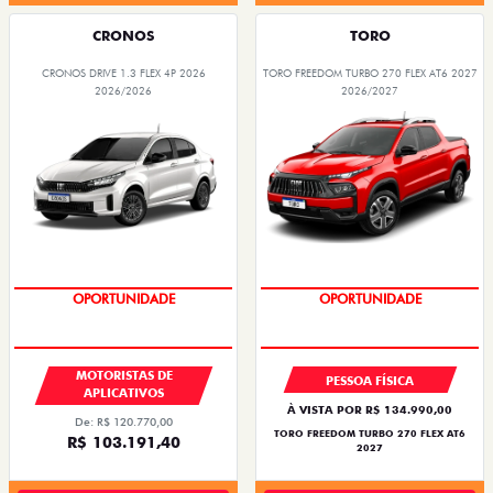
CRONOS
TORO
CRONOS DRIVE 1.3 FLEX 4P 2026
TORO FREEDOM TURBO 270 FLEX AT6 2027
2026/2026
2026/2027
OPORTUNIDADE
SUPERVALORIZAÇÃO DO USADO
MOTORISTAS DE
PESSOA FÍSICA
APLICATIVOS
À VISTA POR R$ 134.990,00
De: R$ 120.770,00
TORO FREEDOM TURBO 270 FLEX AT6
R$ 103.191,40
2027