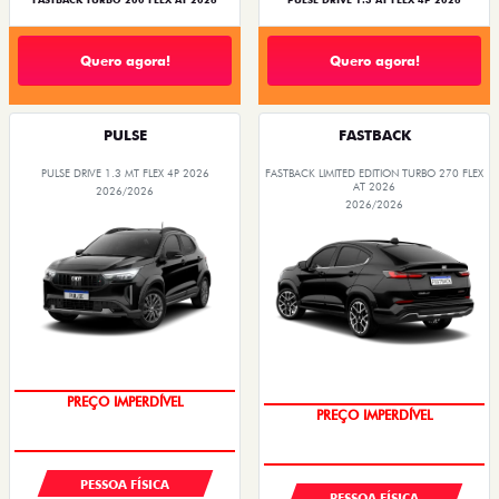
FASTBACK TURBO 200 FLEX AT 2026
PULSE DRIVE 1.3 AT FLEX 4P 2026
Quero agora!
Quero agora!
PULSE
FASTBACK
PULSE DRIVE 1.3 MT FLEX 4P 2026
FASTBACK LIMITED EDITION TURBO 270 FLEX
AT 2026
2026/2026
2026/2026
OPORTUNIDADE
COM USADO NA TROCA
PESSOA FÍSICA
PESSOA FÍSICA