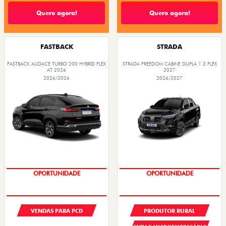
Quero agora!
Quero agora!
FASTBACK
STRADA
FASTBACK AUDACE TURBO 200 HYBRID FLEX
STRADA FREEDOM CABINE DUPLA 1.3 FLEX
AT 2026
2027
2026/2026
2026/2027
OPORTUNIDADE
OPORTUNIDADE
VENDAS PARA PCD
PRODUTOR RURAL