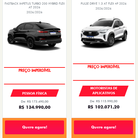
FASTBACK IMPETUS TURBO 200 HYBRID FLEX
PULSE DRIVE 1.3 AT FLEX 4P 2026
AT 2026
2026/2026
2026/2026
PREÇO IMPERDÍVEL
OPORTUNIDADE
MOTORISTAS DE
APLICATIVOS
PESSOA FÍSICA
De: R$ 115.990,00
De: R$ 173.490,00
R$ 102.071,20
R$ 134.990,00
Quero agora!
Quero agora!