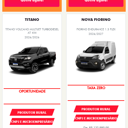
Quero agora!
Quero agora!
TITANO
NOVA FIORINO
TITANO VOLCANO MULTIJET TURBODIESEL
FIORINO ENDURANCE 1.3 FLEX
AT 4X4
2026/2027
2026/2026
TAXA ZERO
OPORTUNIDADE
PRODUTOR RURAL
PRODUTOR RURAL
CNPJ E MICROEMPRESÁRIO
CNPJ E MICROEMPRESÁRIO
De: R$ 132.990,00