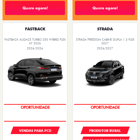
Quero agora!
Quero agora!
FASTBACK
STRADA
FASTBACK AUDACE TURBO 200 HYBRID FLEX
STRADA FREEDOM CABINE DUPLA 1.3 FLEX
AT 2026
2027
2026/2026
2026/2027
OPORTUNIDADE
OPORTUNIDADE
VENDAS PARA PCD
PRODUTOR RURAL