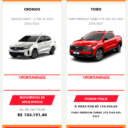
CRONOS
TORO
CRONOS DRIVE 1.3 FLEX 4P 2026
TORO FREEDOM TURBO 270 FLEX AT6 2027
2026/2026
2026/2027
OPORTUNIDADE
SUPERVALORIZAÇÃO DO USADO
MOTORISTAS DE
PESSOA FÍSICA
APLICATIVOS
À VISTA POR R$ 134.990,00
De: R$ 120.770,00
TORO FREEDOM TURBO 270 FLEX AT6
R$ 103.191,40
2027