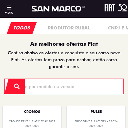
MENU
TODOS
PRODUTOR RURAL
CNPJ E 
As melhores ofertas Fiat
Confira abaixo as ofertas e conquiste o seu carro novo
Fiat. As ofertas tem prazo para acabar, então corra
garantir o seu.
CRONOS
PULSE
CRONOS DRIVE 1.3 AT FLEX 4P 2027
PULSE DRIVE 1.3 MT FLEX 4P 2026
2026/2027
2026/2026