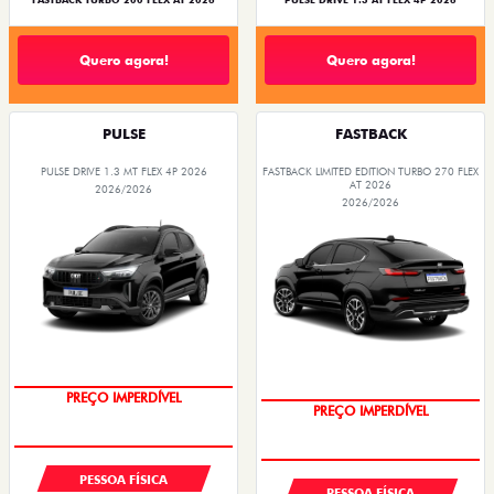
FASTBACK TURBO 200 FLEX AT 2026
PULSE DRIVE 1.3 AT FLEX 4P 2026
Quero agora!
Quero agora!
PULSE
FASTBACK
PULSE DRIVE 1.3 MT FLEX 4P 2026
FASTBACK LIMITED EDITION TURBO 270 FLEX
AT 2026
2026/2026
2026/2026
OPORTUNIDADE
COM USADO NA TROCA
PESSOA FÍSICA
PESSOA FÍSICA