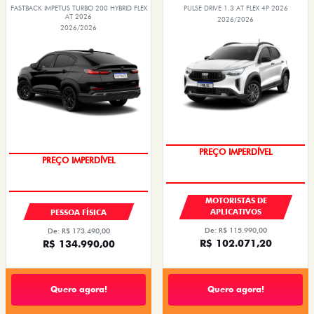
FASTBACK IMPETUS TURBO 200 HYBRID FLEX
PULSE DRIVE 1.3 AT FLEX 4P 2026
AT 2026
2026/2026
2026/2026
PREÇO IMPERDÍVEL
OPORTUNIDADE
MOTORISTAS DE
APLICATIVOS
PESSOA FÍSICA
De: R$ 115.990,00
De: R$ 173.490,00
R$ 102.071,20
R$ 134.990,00
Quero agora!
Quero agora!