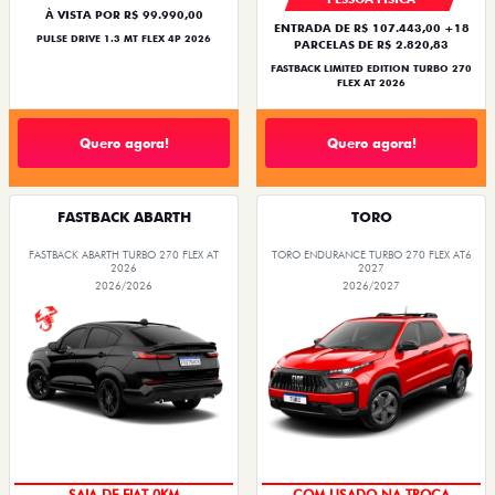
À VISTA POR R$ 99.990,00
ENTRADA DE R$ 107.443,00 +18
PULSE DRIVE 1.3 MT FLEX 4P 2026
PARCELAS DE R$ 2.820,83
FASTBACK LIMITED EDITION TURBO 270
FLEX AT 2026
Quero agora!
Quero agora!
FASTBACK ABARTH
TORO
FASTBACK ABARTH TURBO 270 FLEX AT
TORO ENDURANCE TURBO 270 FLEX AT6
2026
2027
2026/2026
2026/2027
PREÇO IMPERDÍVEL
OPORTUNIDADE