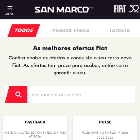
MENU
TODOS
PESSOA FÍSICA
TAXISTA
As melhores ofertas Fiat
Confira abaixo as ofertas e conquiste o seu carro novo
Fiat. As ofertas tem prazo para acabar, então corra
garantir o seu.
FASTBACK
PULSE
FASTBACK LIMITED EDITION TURBO 270 FLEX
PULSE DRIVE 1.3 MT FLEX 4P 2026
AT 2026
2026/2026