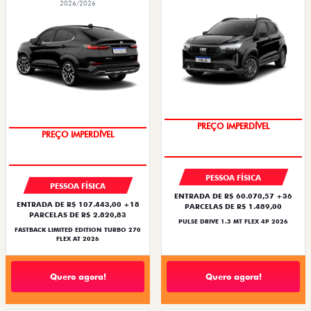
2026/2026
PREÇO IMPERDÍVEL
PREÇO IMPERDÍVEL
PESSOA FÍSICA
PESSOA FÍSICA
ENTRADA DE R$ 60.070,57 +36
ENTRADA DE R$ 107.443,00 +18
PARCELAS DE R$ 1.489,00
PARCELAS DE R$ 2.820,83
PULSE DRIVE 1.3 MT FLEX 4P 2026
FASTBACK LIMITED EDITION TURBO 270
FLEX AT 2026
Quero agora!
Quero agora!