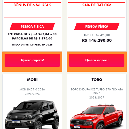
BÔNUS DE 6 MIL REAIS
SAIA DE FIAT 0KM
PESSOA FÍSICA
PESSOA FÍSICA
ENTRADA DE R$ 54.967,04 +30
De: R$ 162.490,00
PARCELAS DE R$ 1.379,00
R$ 146.290,00
ARGO DRIVE 1.0 FLEX 4P 2026
Quero agora!
Quero agora!
MOBI
TORO
MOBI LIKE 1.0 2026
TORO ENDURANCE TURBO 270 FLEX AT6
2027
2026/2026
2026/2027