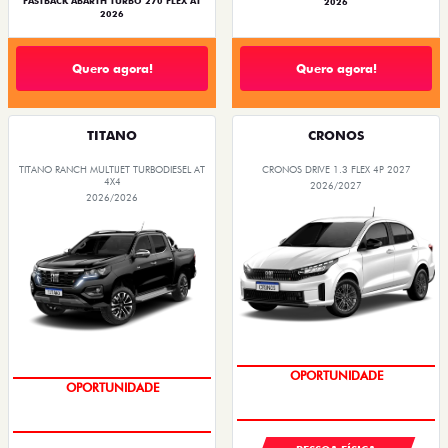
FASTBACK ABARTH TURBO 270 FLEX AT
2026
2026
Quero agora!
Quero agora!
TITANO
CRONOS
TITANO RANCH MULTIJET TURBODIESEL AT
CRONOS DRIVE 1.3 FLEX 4P 2027
4X4
2026/2027
2026/2026
OPORTUNIDADE
OPORTUNIDADE