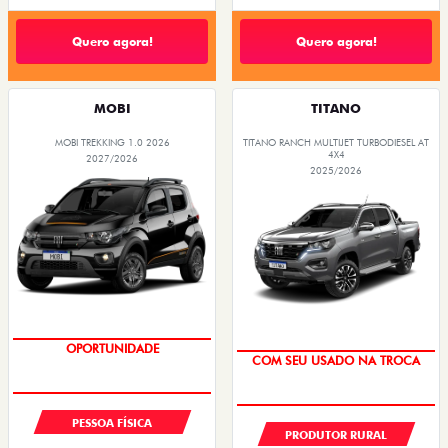
Quero agora!
Quero agora!
MOBI
TITANO
MOBI TREKKING 1.0 2026
TITANO RANCH MULTIJET TURBODIESEL AT
4X4
2027/2026
2025/2026
OPORTUNIDADE
COM SEU USADO NA TROCA
PESSOA FÍSICA
PRODUTOR RURAL