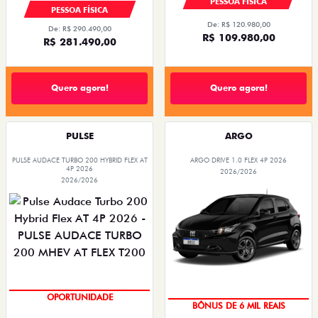
PESSOA FÍSICA
PESSOA FÍSICA
De: R$ 120.980,00
De: R$ 290.490,00
R$ 109.980,00
R$ 281.490,00
Quero agora!
Quero agora!
PULSE
ARGO
PULSE AUDACE TURBO 200 HYBRID FLEX AT
ARGO DRIVE 1.0 FLEX 4P 2026
4P 2026
2026/2026
2026/2026
OPORTUNIDADE
BÔNUS DE 6 MIL REAIS