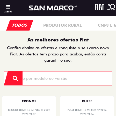
MENU
TODOS
PRODUTOR RURAL
CNPJ E 
As melhores ofertas Fiat
Confira abaixo as ofertas e conquiste o seu carro novo
Fiat. As ofertas tem prazo para acabar, então corra
garantir o seu.
CRONOS
PULSE
CRONOS DRIVE 1.3 AT FLEX 4P 2027
PULSE DRIVE 1.3 MT FLEX 4P 2026
2026/2027
2026/2026