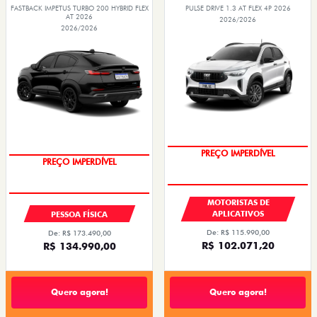
FASTBACK IMPETUS TURBO 200 HYBRID FLEX
PULSE DRIVE 1.3 AT FLEX 4P 2026
AT 2026
2026/2026
2026/2026
PREÇO IMPERDÍVEL
OPORTUNIDADE
MOTORISTAS DE
APLICATIVOS
PESSOA FÍSICA
De: R$ 115.990,00
De: R$ 173.490,00
R$ 102.071,20
R$ 134.990,00
Quero agora!
Quero agora!