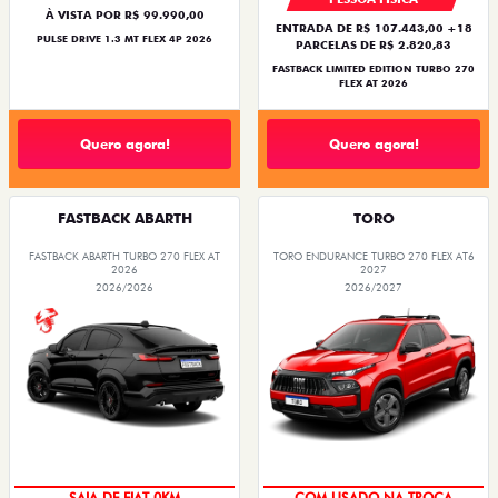
À VISTA POR R$ 99.990,00
ENTRADA DE R$ 107.443,00 +18
PULSE DRIVE 1.3 MT FLEX 4P 2026
PARCELAS DE R$ 2.820,83
FASTBACK LIMITED EDITION TURBO 270
FLEX AT 2026
Quero agora!
Quero agora!
FASTBACK ABARTH
TORO
FASTBACK ABARTH TURBO 270 FLEX AT
TORO ENDURANCE TURBO 270 FLEX AT6
2026
2027
2026/2026
2026/2027
PREÇO IMPERDÍVEL
OPORTUNIDADE