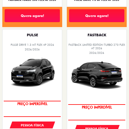
FASTBACK TURBO 200 FLEX AT 2026
PULSE DRIVE 1.3 AT FLEX 4P 2026
Quero agora!
Quero agora!
PULSE
FASTBACK
PULSE DRIVE 1.3 MT FLEX 4P 2026
FASTBACK LIMITED EDITION TURBO 270 FLEX
AT 2026
2026/2026
2026/2026
OPORTUNIDADE
COM USADO NA TROCA
PESSOA FÍSICA
PESSOA FÍSICA