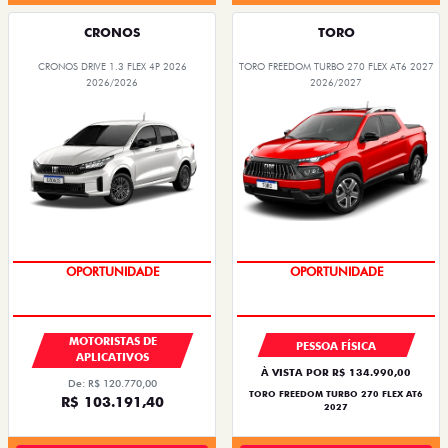
CRONOS
TORO
CRONOS DRIVE 1.3 FLEX 4P 2026
TORO FREEDOM TURBO 270 FLEX AT6 2027
2026/2026
2026/2027
OPORTUNIDADE
SUPERVALORIZAÇÃO DO USADO
MOTORISTAS DE
PESSOA FÍSICA
APLICATIVOS
À VISTA POR R$ 134.990,00
De: R$ 120.770,00
TORO FREEDOM TURBO 270 FLEX AT6
R$ 103.191,40
2027