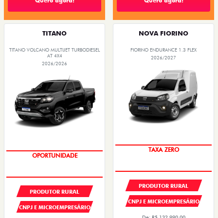
Quero agora!
Quero agora!
TITANO
NOVA FIORINO
TITANO VOLCANO MULTIJET TURBODIESEL
FIORINO ENDURANCE 1.3 FLEX
AT 4X4
2026/2027
2026/2026
TAXA ZERO
OPORTUNIDADE
PRODUTOR RURAL
PRODUTOR RURAL
CNPJ E MICROEMPRESÁRIO
CNPJ E MICROEMPRESÁRIO
De: R$ 132.990,00