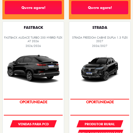
Quero agora!
Quero agora!
FASTBACK
STRADA
FASTBACK AUDACE TURBO 200 HYBRID FLEX
STRADA FREEDOM CABINE DUPLA 1.3 FLEX
AT 2026
2027
2026/2026
2026/2027
OPORTUNIDADE
OPORTUNIDADE
VENDAS PARA PCD
PRODUTOR RURAL