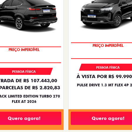
OPORTUNIDADE
COM USADO NA TROCA
PREÇO IMPERDÍVEL
PREÇO IMPERDÍVEL
PESSOA FÍSICA
PESSOA FÍSICA
À VISTA POR R$ 99.990
RADA DE R$ 107.443,00
PULSE DRIVE 1.3 MT FLEX 4P 
PARCELAS DE R$ 2.820,83
ACK LIMITED EDITION TURBO 270
FLEX AT 2026
Quero agora!
Quero agora!