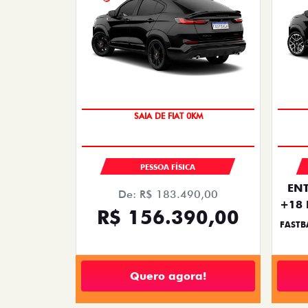
SAIA DE FIAT 0KM
PREÇO IMPERDÍVEL
PESSOA FÍSICA
ENT
De: R$ 183.490,00
+18 
R$ 156.390,00
FASTB
Quero agora!