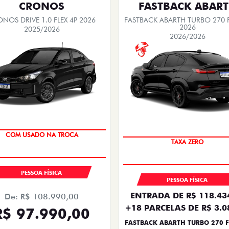
CRONOS
FASTBACK ABAR
NOS DRIVE 1.0 FLEX 4P 2026
FASTBACK ABARTH TURBO 270 F
2026
2025/2026
2026/2026
SUPER DESCONTO
SAIA DE FIAT 0KM
COM USADO NA TROCA
TAXA ZERO
PESSOA FÍSICA
PESSOA FÍSICA
ENTRADA DE R$ 118.43
De: R$ 108.990,00
+18 PARCELAS DE R$ 3.0
R$ 97.990,00
FASTBACK ABARTH TURBO 270 F