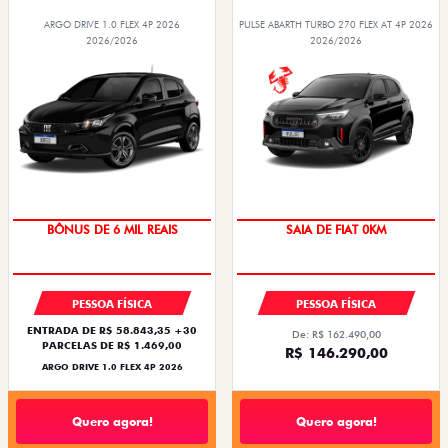
ARGO DRIVE 1.0 FLEX 4P 2026
PULSE ABARTH TURBO 270 FLEX AT 4P 2026
2026/2026
2026/2026
TAXA ZERO
OPORTUNIDADE
BÔNUS DE 6 MIL REAIS
SAIA DE FIAT 0KM
PESSOA FÍSICA
PESSOA FÍSICA
ENTRADA DE R$ 58.843,35 +30
De: R$ 162.490,00
PARCELAS DE R$ 1.469,00
R$ 146.290,00
ARGO DRIVE 1.0 FLEX 4P 2026
Quero agora!
Quero agora!