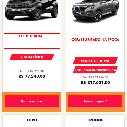
OPORTUNIDADE
NOVA VERSÃO
COM SEU USADO NA TROCA
PESSOA FÍSICA
PRODUTOR RURAL
CNPJ E MICROEMPRESÁRIO
De: R$ 87.990,00
R$ 77.240,00
De: R$ 285.990,00
R$ 217.651,00
Quero agora!
Quero agora!
TORO
CRONOS