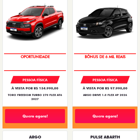
TAXA ZERO
SUPERVALORIZAÇÃO DO USADO
OPORTUNIDADE
BÔNUS DE 6 MIL REAIS
PESSOA FÍSICA
PESSOA FÍSICA
À VISTA POR R$ 134.990,00
À VISTA POR R$ 97.990,00
TORO FREEDOM TURBO 270 FLEX AT6
ARGO DRIVE 1.0 FLEX 4P 2026
2027
Quero agora!
Quero agora!
ARGO
PULSE ABARTH