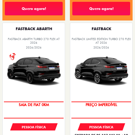
Quero agora!
Quero agora!
FASTBACK ABARTH
FASTBACK
FASTBACK ABARTH TURBO 270 FLEX AT
FASTBACK LIMITED EDITION TURBO 270 FLEX
2026
AT 2026
2026/2026
2026/2026
COM USADO NA TROCA
PREÇO IMPERDÍVEL
SAIA DE FIAT 0KM
PREÇO IMPERDÍVEL
PESSOA FÍSICA
PESSOA FÍSICA
ENTRADA DE R$ 107.443,00 +18