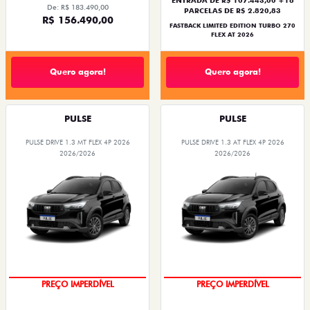
De: R$ 183.490,00
PARCELAS DE R$ 2.820,83
R$ 156.490,00
FASTBACK LIMITED EDITION TURBO 270
FLEX AT 2026
Quero agora!
Quero agora!
PULSE
PULSE
PULSE DRIVE 1.3 MT FLEX 4P 2026
PULSE DRIVE 1.3 AT FLEX 4P 2026
2026/2026
2026/2026
OPORTUNIDADE
O SUV AUTOMÁTICO MAIS
BARATO DO BRASIL
PREÇO IMPERDÍVEL
PREÇO IMPERDÍVEL