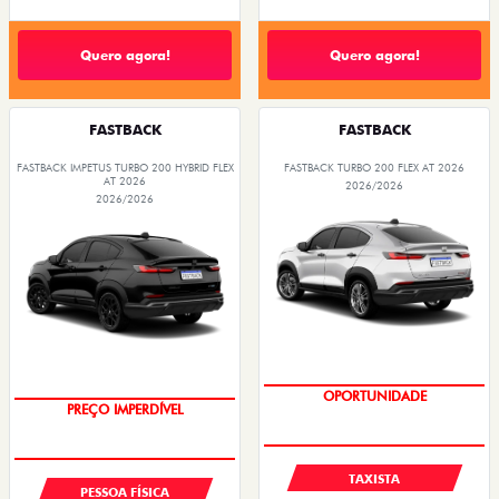
Quero agora!
Quero agora!
FASTBACK
FASTBACK
FASTBACK IMPETUS TURBO 200 HYBRID FLEX
FASTBACK TURBO 200 FLEX AT 2026
AT 2026
2026/2026
2026/2026
OPORTUNIDADE
OPORTUNIDADE
PREÇO IMPERDÍVEL
TAXISTA
PESSOA FÍSICA