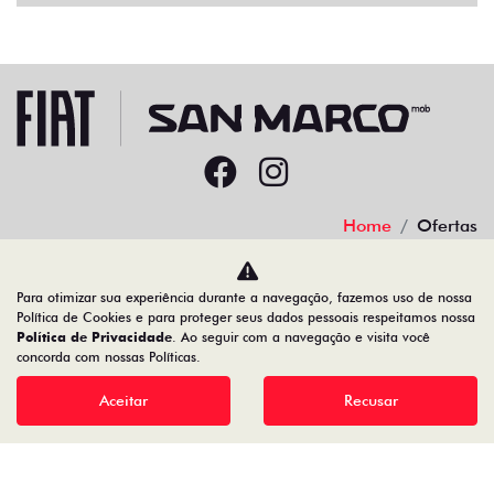
Home
Ofertas
Desacelere. Seu bem maior é a vida.
Para otimizar sua experiência durante a navegação, fazemos uso de nossa
Política de Cookies e para proteger seus dados pessoais respeitamos nossa
Política de Privacidade
. Ao seguir com a navegação e visita você
concorda com nossas Políticas.
22.204.101/0001-17
Aceitar
Recusar
Desenvolvido pela DEALERSPACE ® Direitos Reservados.