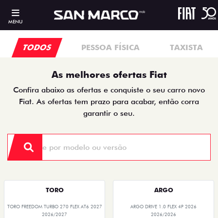
MENU
TODOS
PESSOA FÍSICA
TAXISTA
As melhores ofertas Fiat
Confira abaixo as ofertas e conquiste o seu carro novo
Fiat. As ofertas tem prazo para acabar, então corra
garantir o seu.
TORO
ARGO
TORO FREEDOM TURBO 270 FLEX AT6 2027
ARGO DRIVE 1.0 FLEX 4P 2026
2026/2027
2026/2026