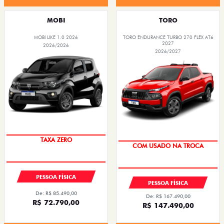
MOBI
TORO
MOBI LIKE 1.0 2026
TORO ENDURANCE TURBO 270 FLEX AT6
2027
2026/2026
2026/2027
PREÇO IMPERDÍVEL
OPORTUNIDADE
TAXA ZERO
COM USADO NA TROCA
PESSOA FÍSICA
PESSOA FÍSICA
De: R$ 85.490,00
De: R$ 167.490,00
R$ 72.790,00
R$ 147.490,00